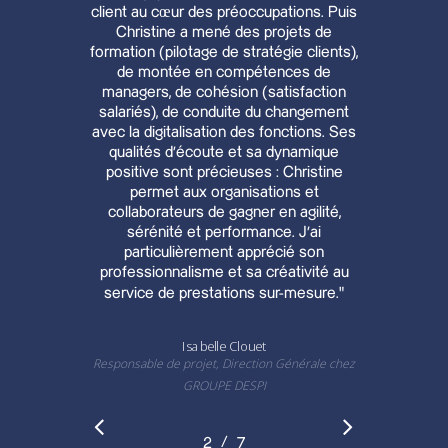
client au cœur des préoccupations. Puis
Christine a mené des projets de
formation (pilotage de stratégie clients),
de montée en compétences de
managers, de cohésion (satisfaction
salariés), de conduite du changement
avec la digitalisation des fonctions. Ses
qualités d'écoute et sa dynamique
positive sont précieuses : Christine
permet aux organisations et
collaborateurs de gagner en agilité,
sérénité et performance. J’ai
particulièrement apprécié son
professionnalisme et sa créativité au
service de prestations sur-mesure.
”
Isabelle Clouet
Responsable de projet, Direction Générale chez
GROUPE DESPI
/
1
2
3
7
4
5
6
7