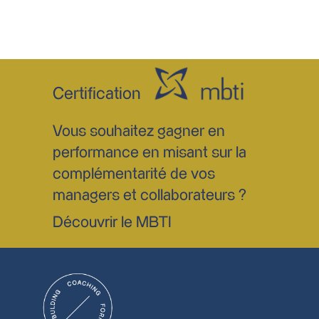
Certification
Vous souhaitez gagner en
performance en misant sur la
complémentarité de vos
managers et collaborateurs ?
Découvrir le MBTI